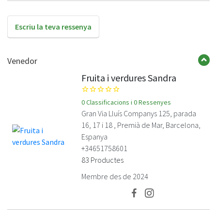
Escriu la teva ressenya
Venedor
Fruita i verdures Sandra
star_border
star_border
star_border
star_border
star_border
0 Classificacions i 0 Ressenyes
Gran Via Lluís Companys 125, parada
16, 17 i 18 , Premià de Mar, Barcelona,
Espanya
+34651758601
83 Productes
Membre des de 2024
Facebook
Instagram
Fruita
Fruita
i
i