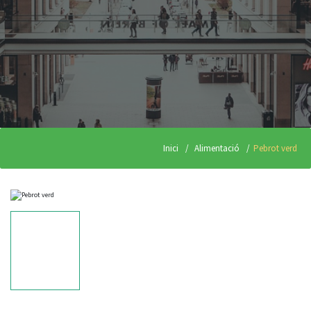
Inici
Alimentació
Pebrot verd