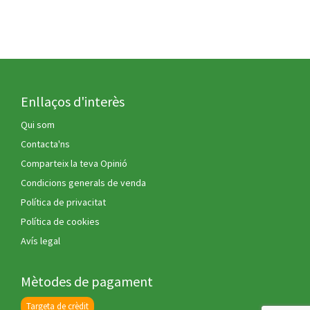
verdures
verdures
Sandra
Sandra
Enllaços d'interès
Qui som
Contacta'ns
Comparteix la teva Opinió
Condicions generals de venda
Política de privacitat
Política de cookies
Avís legal
Mètodes de pagament
Targeta de crèdit